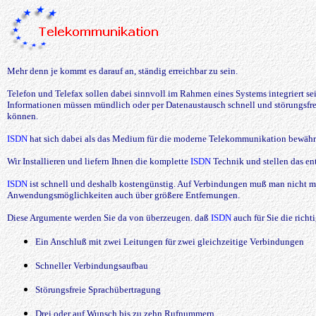
Mehr denn je kommt es darauf an, ständig erreichbar zu sein.
Telefon und Telefax sollen dabei sinnvoll im Rahmen eines Systems integriert s
Informationen müssen mündlich oder per Datenaustausch schnell und störungsfr
können.
ISDN
hat sich dabei als das Medium für die moderne Telekommunikation bewähr
Wir Installieren und liefern Ihnen die komplette
ISDN
Technik und stellen das e
ISDN
ist schnell und deshalb kostengünstig. Auf Verbindungen muß man nicht m
Anwendungsmöglichkeiten auch über größere Entfernungen.
Diese Argumente werden Sie da von überzeugen. daß
ISDN
auch für Sie die rich
Ein Anschluß mit zwei Leitungen für zwei gleichzeitige Verbindungen
Schneller Verbindungsaufbau
Störungsfreie Sprachübertragung
Drei oder auf Wunsch bis zu zehn Rufnummern