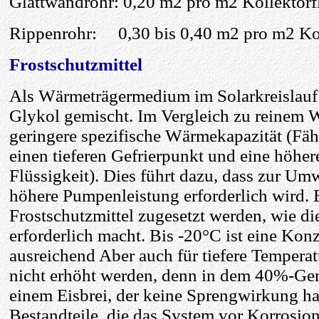
Glattwandrohr: 0,20 m2 pro m2 Kollektorf
Rippenrohr: 0,30 bis 0,40 m2 pro m2 Kol
Frostschutzmittel
Als Wärmeträgermedium im Solarkreislauf 
Glykol gemischt. Im Vergleich zu reinem W
geringere spezifische Wärmekapazität (Fäh
einen tieferen Gefrierpunkt und eine höhere
Flüssigkeit). Dies führt dazu, dass zur U
höhere Pumpenleistung erforderlich wird. E
Frostschutzmittel zugesetzt werden, wie d
erforderlich macht. Bis -20°C ist eine Kon
ausreichend Aber auch für tiefere Tempera
nicht erhöht werden, denn in dem 40%-Gem
einem Eisbrei, der keine Sprengwirkung hat
Bestandteile, die das System vor Korrosio